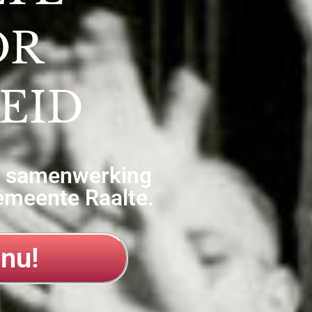
OR
EID
n samenwerking
emeente Raalte.
nu!