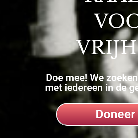
VO
VRIJH
Doe mee! We zoeke
met iedereen in de g
Doneer 