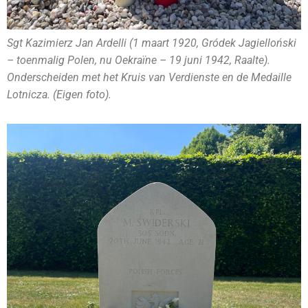
Sgt Kazimierz Jan Ardelli (1 maart 1920, Gródek Jagielloński
– toenmalig Polen, nu Oekraïne – 19 juni 1942, Raalte).
Onderscheiden met het Kruis van Verdienste en de Medaille
Lotnicza. (Eigen foto).