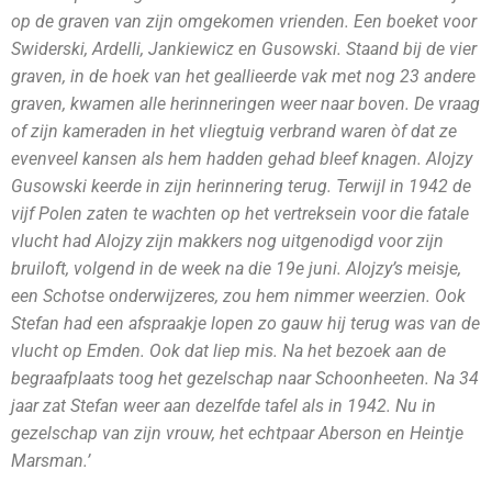
op de graven van zijn omgekomen vrienden. Een boeket voor
Swiderski, Ardelli, Jankiewicz en Gusowski. Staand bij de vier
graven, in de hoek van het geallieerde vak met nog 23 andere
graven, kwamen alle herinneringen weer naar boven. De vraag
of zijn kameraden in het vliegtuig verbrand waren òf dat ze
evenveel kansen als hem hadden gehad bleef knagen. Alojzy
Gusowski keerde in zijn herinnering terug. Terwijl in 1942 de
vijf Polen zaten te wachten op het vertreksein voor die fatale
vlucht had Alojzy zijn makkers nog uitgenodigd voor zijn
bruiloft, volgend in de week na die 19e juni. Alojzy’s meisje,
een Schotse onderwijzeres, zou hem nimmer weerzien. Ook
Stefan had een afspraakje lopen zo gauw hij terug was van de
vlucht op Emden. Ook dat liep mis. Na het bezoek aan de
begraafplaats toog het gezelschap naar Schoonheeten. Na 34
jaar zat Stefan weer aan dezelfde tafel als in 1942. Nu in
gezelschap van zijn vrouw, het echtpaar Aberson en Heintje
Marsman.’