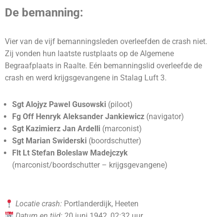
De bemanning:
Vier van de vijf bemanningsleden overleefden de crash niet.
Zij vonden hun laatste rustplaats op de Algemene
Begraafplaats in Raalte. Eén bemanningslid overleefde de
crash en werd krijgsgevangene in Stalag Luft 3.
Sgt Alojyz Pawel Gusowski
(piloot)
Fg Off Henryk Aleksander Jankiewicz
(navigator)
Sgt Kazimierz Jan Ardelli
(marconist)
Sgt Marian Swiderski
(boordschutter)
Flt Lt Stefan Boleslaw Madejczyk
(marconist/boordschutter – krijgsgevangene)
Locatie crash:
Portlanderdijk, Heeten
Datum en tijd:
20 juni 1942, 02:32 uur