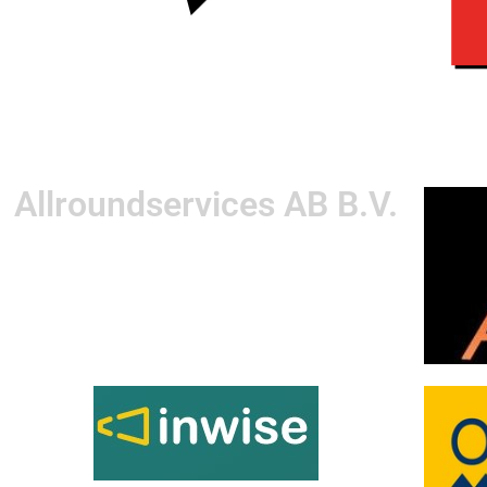
Allroundservices AB B.V.