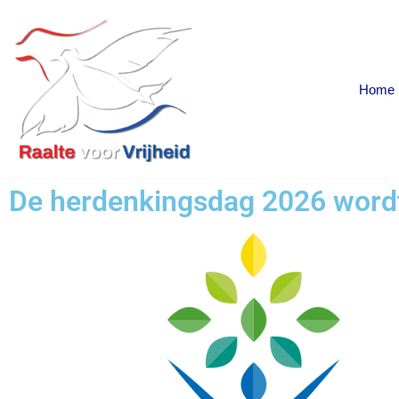
Ga
naar
Home
de
inhoud
De herdenkingsdag 2026 word