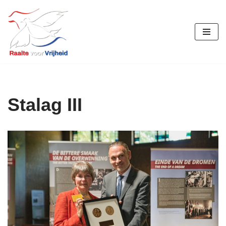
Ga
naar
de
inhoud
Stalag III