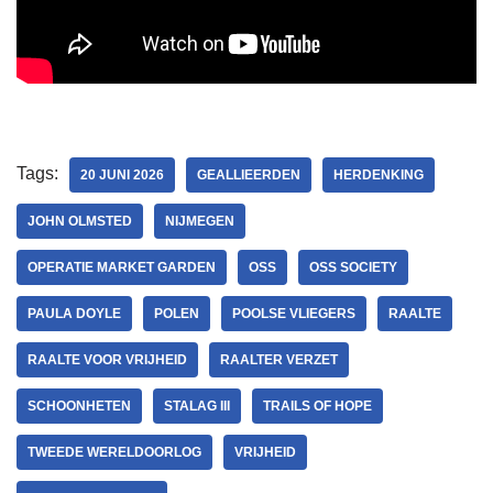
Tags:
20 JUNI 2026
GEALLIEERDEN
HERDENKING
JOHN OLMSTED
NIJMEGEN
OPERATIE MARKET GARDEN
OSS
OSS SOCIETY
PAULA DOYLE
POLEN
POOLSE VLIEGERS
RAALTE
RAALTE VOOR VRIJHEID
RAALTER VERZET
SCHOONHETEN
STALAG III
TRAILS OF HOPE
TWEEDE WERELDOORLOG
VRIJHEID