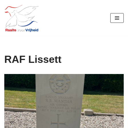
Ga
naar
de
inhoud
RAF Lissett