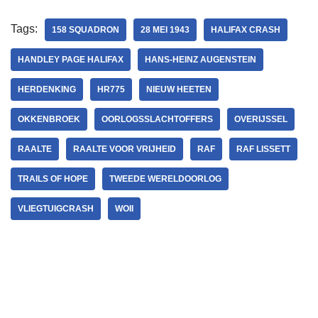
Tags:
158 SQUADRON
28 MEI 1943
HALIFAX CRASH
HANDLEY PAGE HALIFAX
HANS-HEINZ AUGENSTEIN
HERDENKING
HR775
NIEUW HEETEN
OKKENBROEK
OORLOGSSLACHTOFFERS
OVERIJSSEL
RAALTE
RAALTE VOOR VRIJHEID
RAF
RAF LISSETT
TRAILS OF HOPE
TWEEDE WERELDOORLOG
VLIEGTUIGCRASH
WOII