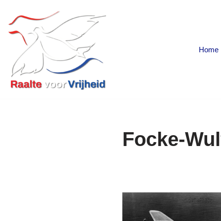
Ga
naar
Home
de
inhoud
Focke-Wul