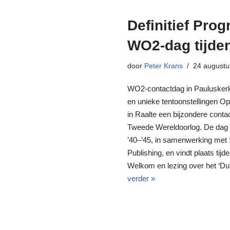
Definitief Pro
WO2-dag tijde
door
Peter Krans
24 augustu
WO2-contactdag in Pauluskerk
en unieke tentoonstellingen O
in Raalte een bijzondere cont
Tweede Wereldoorlog. De dag 
’40–’45, in samenwerking met S
Publishing, en vindt plaats ti
Welkom en lezing over het ‘D
verder »