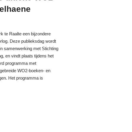
pelhaene
k te Raalte een bijzondere
log. Deze publieksdag wordt
in samenwerking met Stichting
g, en vindt plaats tijdens het
eerd programma met
uitgebreide WO2-boeken- en
ngen. Het programma is