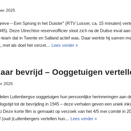
ber 2025
eve – Een Sprong in het Duister” (RTV Losser, ca. 15 minuten) vert
). Deze Utrechtse reserveofficier sloot zich na de Duitse inval aan 
-team dat in Twente en Salland actief was. Daar werkte hij samen m
, met als doel het verzet…
Lees verder »
jaar bevrijd – Ooggetuigen vertel
er 2025
o delen Luttenbergse ooggetuigen hun persoonlijke herinneringen aan
ogstijd tot de bevrijding in 1945 – deze verhalen geven een uniek inki
 Deze korte film is gemaakt op verzoek van het 4/5 mei comité in 20
ijf (oud-)Luttenbergers vertellen hun…
Lees verder »