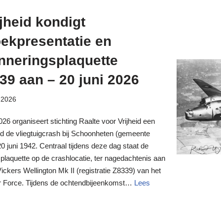
ijheid kondigt
ekpresentatie en
inneringsplaquette
39 aan – 20 juni 2026
i 2026
26 organiseert stichting Raalte voor Vrijheid een
d de vliegtuigcrash bij Schoonheten (gemeente
0 juni 1942. Centraal tijdens deze dag staat de
splaquette op de crashlocatie, ter nagedachtenis aan
kers Wellington Mk II (registratie Z8339) van het
r Force. Tijdens de ochtendbijeenkomst…
Lees