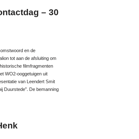
ontactdag – 30
lkomstwoord en de
ion tot aan de afsluiting om
historische filmfragmenten
met WO2-ooggetuigen uit
esentatie van Leendert Smit
 bij Duurstede”. De bemanning
 Henk