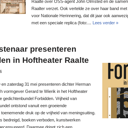
Raalte over OSS-agent John Olmsted en de samen
Raalter verzet. Ook vertelde ze over haar band met 
voor Nationale Herinnering, dat dit jaar ook aanwezig
met een speciale replica (foto:…
Lees verder »
stenaar presenteren
en in Hoftheater Raalte
26
0 en zaterdag 31 mei presenteren dichter Herman
h vormgever Gerard te Wierik in het Hoftheater
de gedichtenbundel Forbidden. Vrijheid van
undel ontstond vanuit een groeiende
 toenemende druk op de vrijheid van meningsuiting.
s bedreigd, boeken verboden, kunstwerken
 gecensureerd. Daarmee dringt zich een