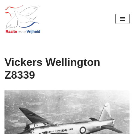
Ga
naar
de
inhoud
Vickers Wellington
Z8339