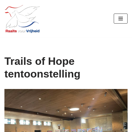
Ga
naar
de
inhoud
Trails of Hope
tentoonstelling