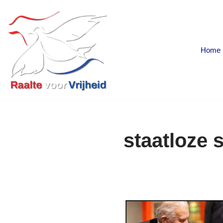
Ga
naar
Home
de
inhoud
staatloze 