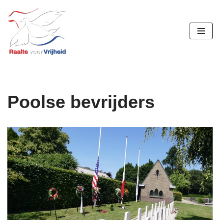
Ga
naar
de
inhoud
Poolse bevrijders