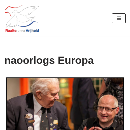
Ga
naar
de
inhoud
naoorlogs Europa