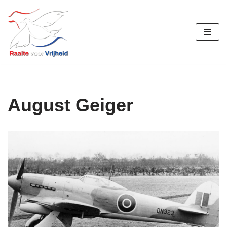
Ga
naar
de
inhoud
August Geiger