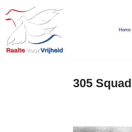
Ga
naar
Home
de
inhoud
305 Squad