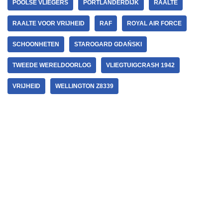
POOLSE VLIEGERS
PORTLANDERDIJK
RAALTE
RAALTE VOOR VRIJHEID
RAF
ROYAL AIR FORCE
SCHOONHETEN
STAROGARD GDAŃSKI
TWEEDE WERELDOORLOG
VLIEGTUIGCRASH 1942
VRIJHEID
WELLINGTON Z8339