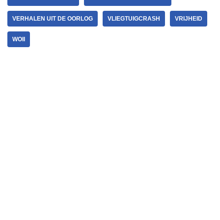
VERHALEN UIT DE OORLOG
VLIEGTUIGCRASH
VRIJHEID
WOII