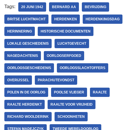
Tags:
20 JUNI 1942
BERNARD AA
BEVRIJDING
BRITSE LUCHTMACHT
HERDENKEN
HERDENKINGSDAG
HERINNERING
HISTORISCHE DOCUMENTEN
LOKALE GESCHIEDENIS
LUCHTGEVECHT
NAGEDACHTENIS
OORLOGSERFGOED
OORLOGSGESCHIEDENIS
OORLOGSSLACHTOFFERS
OVERIJSSEL
PARACHUTEVONDST
POLEN IN DE OORLOG
POOLSE VLIEGER
RAALTE
RAALTE HERDENKT
RAALTE VOOR VRIJHEID
RICHARD WOOLDERINK
SCHOONHETEN
STEFAN MADEJCZYK
TWEEDE WERELDOORLOG